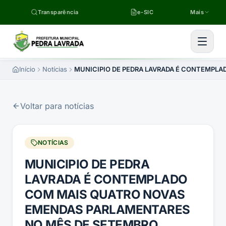
Pular para o conteúdo
Transparência
e-SIC
Mais
Início
Notícias
MUNICIPIO DE PEDRA LAVRADA É CONTEMPL
Voltar para notícias
NOTÍCIAS
MUNICIPIO DE PEDRA
LAVRADA É CONTEMPLADO
COM MAIS QUATRO NOVAS
EMENDAS PARLAMENTARES
NO MÊS DE SETEMBRO