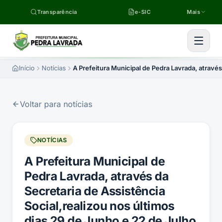
Pular para o conteúdo
Transparência
e-SIC
Mais
Início
Notícias
A Prefeitura Municipal de Pedra Lavrada, através
Voltar para notícias
NOTÍCIAS
A Prefeitura Municipal de
Pedra Lavrada, através da
Secretaria de Assistência
Social,realizou nos últimos
dias 29 de Junho e 22 de Julho