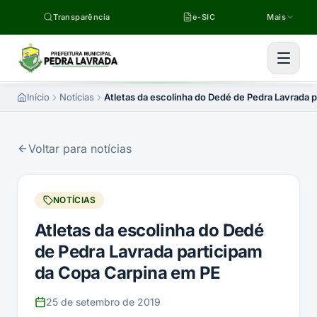
Pular para o conteúdo
Transparência
e-SIC
Mais
Início
Notícias
Atletas da escolinha do Dedé de Pedra Lavrada 
Voltar para notícias
NOTÍCIAS
Atletas da escolinha do Dedé
de Pedra Lavrada participam
da Copa Carpina em PE
25 de setembro de 2019