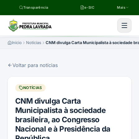
Pular para o conteúdo
Transparência
e-SIC
Mais
Início
Notícias
CNM divulga Carta Municipalista à sociedade bra
Voltar para notícias
NOTÍCIAS
CNM divulga Carta
Municipalista à sociedade
brasileira, ao Congresso
Nacional e à Presidência da
República