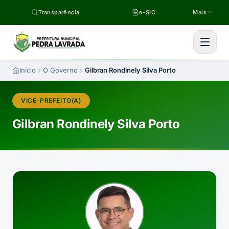
Pular para o conteúdo
Transparência
e-SIC
Mais
Início
O Governo
Gilbran Rondinely Silva Porto
VICE-PREFEITO(A)
Gilbran Rondinely Silva Porto