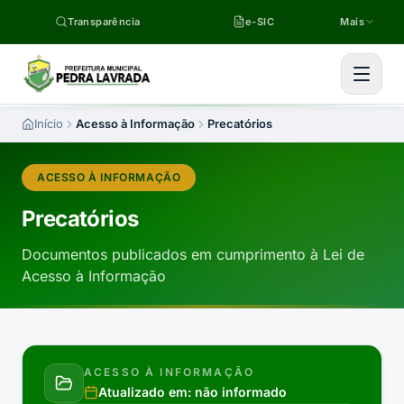
Pular para o conteúdo
Transparência
e-SIC
Mais
Início
Acesso à Informação
Precatórios
ACESSO À INFORMAÇÃO
Precatórios
Documentos publicados em cumprimento à Lei de
Acesso à Informação
ACESSO À INFORMAÇÃO
Atualizado em:
não informado