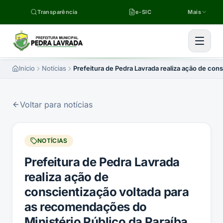
Pular para o conteúdo
Transparência
e-SIC
Mais
Início
Notícias
Prefeitura de Pedra Lavrada realiza ação de con
Voltar para notícias
NOTÍCIAS
Prefeitura de Pedra Lavrada
realiza ação de
conscientização voltada para
as recomendações do
Ministério Público da Paraíba