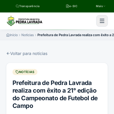
Pular para o conteúdo
Transparência
e-SIC
Mais
Início
Notícias
Prefeitura de Pedra Lavrada realiza com êxito 
Voltar para notícias
NOTÍCIAS
Prefeitura de Pedra Lavrada
realiza com êxito a 21° edição
do Campeonato de Futebol de
Campo