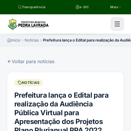
Pular para o conteúdo
Transparência
e-SIC
Mais
Início
Notícias
Prefeitura lança o Edital para realização da Aud
Voltar para notícias
NOTÍCIAS
Prefeitura lança o Edital para
realização da Audiência
Pública Virtual para
Apresentação dos Projetos
Plano Plurianual PPA 2022