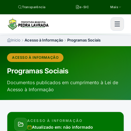
Pular para o conteúdo
Transparência
e-SIC
Mais
Início
Acesso à Informação
Programas Sociais
ACESSO À INFORMAÇÃO
Programas Sociais
Documentos publicados em cumprimento à Lei de
Acesso à Informação
ACESSO À INFORMAÇÃO
Atualizado em:
não informado