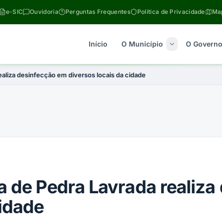
e-SIC
Ouvidoria
Perguntas Frequentes
Política de Privacidade
Map
Início
O Município
O Govern
ealiza desinfecção em diversos locais da cidade
a de Pedra Lavrada realiza
cidade