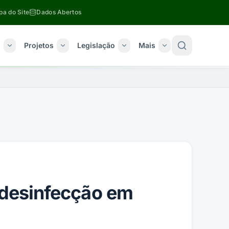
a do Site
Dados Abertos
o
Projetos
Legislação
Mais
 desinfecção em