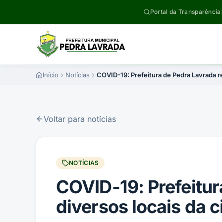
Pular para o conteúdo
Portal da Transparência
Início
Notícias
COVID-19: Prefeitura de Pedra Lavrada r
Voltar para notícias
NOTÍCIAS
COVID-19: Prefeitur
diversos locais da 