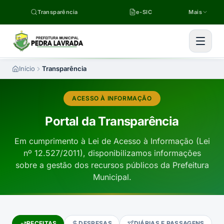
Pular para o conteúdo
Transparência
e-SIC
Mais
Início
Transparência
ACESSO À INFORMAÇÃO
Portal da Transparência
Em cumprimento à Lei de Acesso à Informação (Lei
nº 12.527/2011), disponibilizamos informações
sobre a gestão dos recursos públicos da Prefeitura
Municipal.
RECEITAS
DESPESAS
DIÁRIAS E PASSAGENS