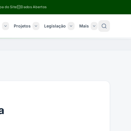
a do Site
Dados Abertos
o
Projetos
Legislação
Mais
a