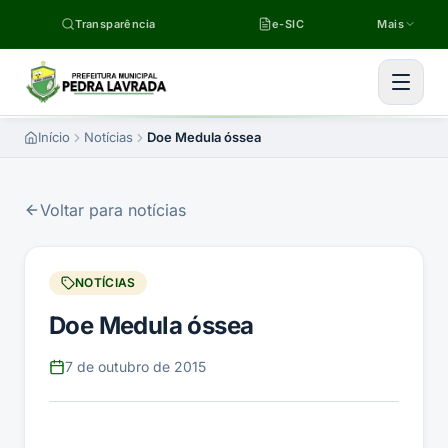
Pular para o conteúdo
Transparência
e-SIC
Mais
Início
Notícias
Doe Medula óssea
Voltar para notícias
NOTÍCIAS
Doe Medula óssea
7 de outubro de 2015