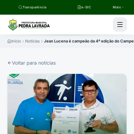
Pular para o conteúdo
Transparência
e-SIC
Mais
Início
Notícias
Jean Lucena é campeão da 4ª edição do Campeon
Voltar para notícias