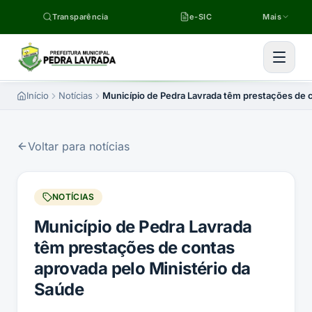
Pular para o conteúdo
Transparência
e-SIC
Mais
Início
Notícias
Município de Pedra Lavrada têm prestações de c
Voltar para notícias
NOTÍCIAS
Município de Pedra Lavrada
têm prestações de contas
aprovada pelo Ministério da
Saúde