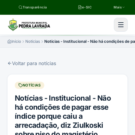
Pular para o conteúdo
Transparência
e-SIC
Mais
Início
Notícias
Notícias - Institucional - Não há condições de p
Voltar para notícias
NOTÍCIAS
Notícias - Institucional - Não
há condições de pagar esse
índice porque caiu a
arrecadação, diz Ziulkoski
sobre piso do magistério