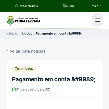
Pular para o conteúdo
Transparência
e-SIC
Mais
Início
Notícias
Pagamento em conta &#9989;
Voltar para notícias
NOTÍCIAS
Pagamento em conta &#9989;
31 de agosto de 2021