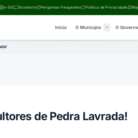
e-SIC
Ouvidoria
Perguntas Frequentes
Política de Privacidade
Map
Início
O Município
O Govern
ada!
ltores de Pedra Lavrada!