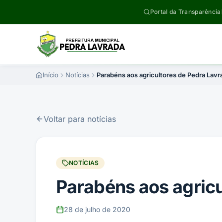
Pular para o conteúdo
Portal da Transparência
Início
Notícias
Parabéns aos agricultores de Pedra Lavr
Voltar para notícias
NOTÍCIAS
Parabéns aos agricu
28 de julho de 2020