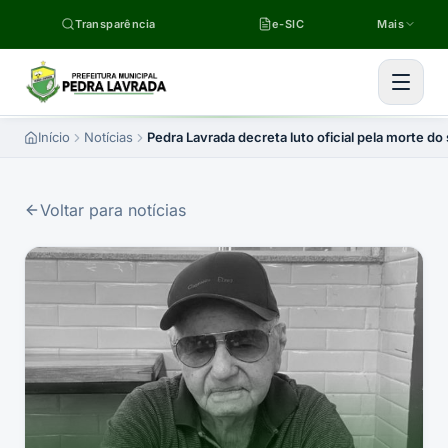
Pular para o conteúdo
Transparência
e-SIC
Mais
Início
Notícias
Pedra Lavrada decreta luto oficial pela morte d
Voltar para notícias