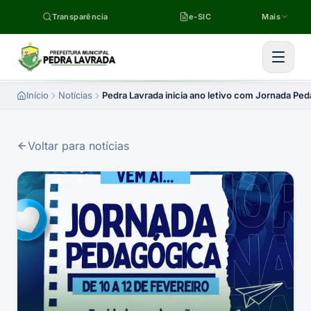
Pular para o conteúdo
Transparência
e-SIC
Mais
Início
Notícias
Pedra Lavrada inicia ano letivo com Jornada Ped
Voltar para notícias