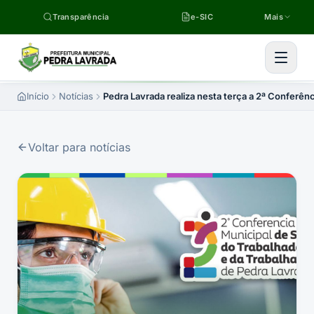
Pular para o conteúdo
Transparência
e-SIC
Mais
Início
Notícias
Pedra Lavrada realiza nesta terça a 2ª Conferên
Voltar para notícias