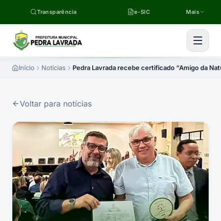
Pular para o conteúdo
Transparência
e-SIC
Mais
Início
Notícias
Pedra Lavrada recebe certificado “Amigo da Nat
Voltar para notícias