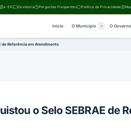
e-SIC
Ouvidoria
Perguntas Frequentes
Política de Privacidade
Map
Início
O Município
O Govern
E de Referência em Atendimento
uistou o Selo SEBRAE de R