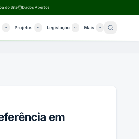
a do Site
Dados Abertos
o
Projetos
Legislação
Mais
eferência em