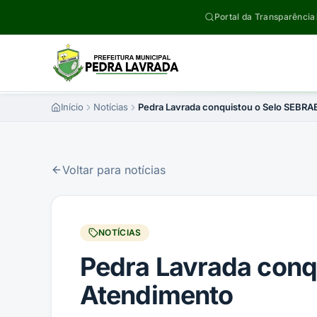
Pular para o conteúdo
Portal da Transparência
Início
Notícias
Pedra Lavrada conquistou o Selo SEBRA
Voltar para notícias
NOTÍCIAS
Pedra Lavrada conq
Atendimento