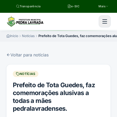
Pular para o conteúdo
Transparência
e-SIC
Mais
Início
Notícias
Prefeito de Tota Guedes, faz comemorações alu
Voltar para notícias
NOTÍCIAS
Prefeito de Tota Guedes, faz
comemorações alusivas a
todas a mães
pedralavradenses.