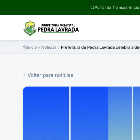
Pular para o conteúdo
Portal da Transparência
Início
Notícias
Prefeitura de Pedra Lavrada celebra a d
Voltar para notícias