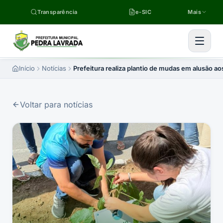
Pular para o conteúdo
Transparência
e-SIC
Mais
Início
Notícias
Prefeitura realiza plantio de mudas em alusão ao
Voltar para notícias