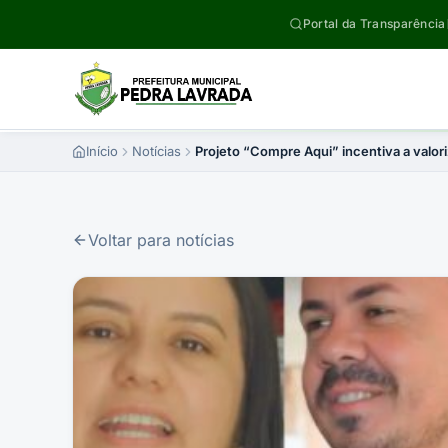
Pular para o conteúdo
Portal da Transparência
Início
Notícias
Projeto “Compre Aqui” incentiva a valor
Voltar para notícias