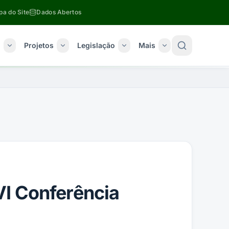
a do Site
Dados Abertos
o
Projetos
Legislação
Mais
VI Conferência