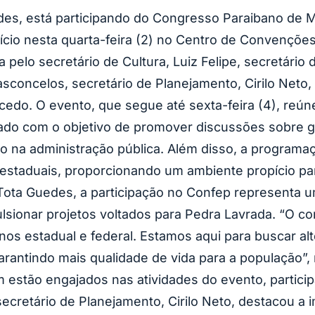
des, está participando do Congresso Paraibano de M
ício nesta quarta-feira (2) no Centro de Convençõe
lo secretário de Cultura, Luiz Felipe, secretário d
sconcelos, secretário de Planejamento, Cirilo Neto,
o. O evento, que segue até sexta-feira (4), reúne 
vado com o objetivo de promover discussões sobre ge
na administração pública. Além disso, a programaçã
estaduais, proporcionando um ambiente propício par
 Tota Guedes, a participação no Confep representa 
mpulsionar projetos voltados para Pedra Lavrada. “O 
nos estadual e federal. Estamos aqui para buscar al
rantindo mais qualidade de vida para a população”, 
 estão engajados nas atividades do evento, partici
ecretário de Planejamento, Cirilo Neto, destacou a 