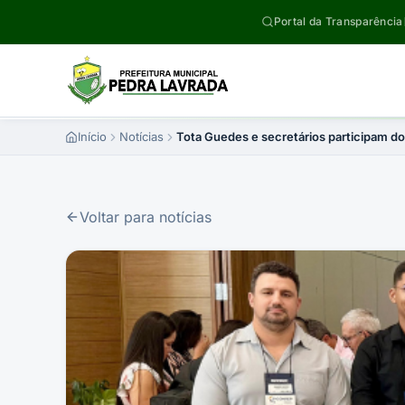
Pular para o conteúdo
Portal da Transparência
Início
Notícias
Tota Guedes e secretários participam d
Voltar para notícias