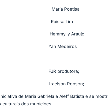
o Noberto Maria Poetisa
ano e Marcos Barbos
 Roque Hemmylly Araujo
 Yan Medeiros
; FJR produtora;
ação; Iraelson Robson;
niciativa de Maria Gabriela e Aleff Batista e se mos
 culturais dos munícipes.