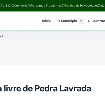
e-SIC
Ouvidoria
Perguntas Frequentes
Política de Privacidade
Map
Início
O Município
O Govern
ada
a livre de Pedra Lavrada