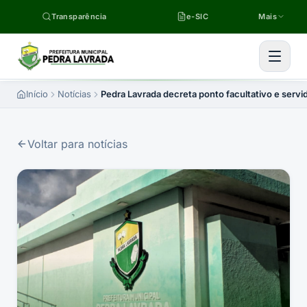
Pular para o conteúdo
Transparência
e-SIC
Mais
Início
Notícias
Pedra Lavrada decreta ponto facultativo e servi
Voltar para notícias