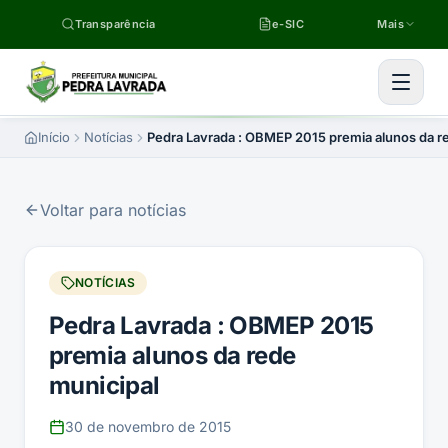
Pular para o conteúdo
Transparência
e-SIC
Mais
Início
Notícias
Pedra Lavrada : OBMEP 2015 premia alunos da r
Voltar para notícias
NOTÍCIAS
Pedra Lavrada : OBMEP 2015
premia alunos da rede
municipal
30 de novembro de 2015