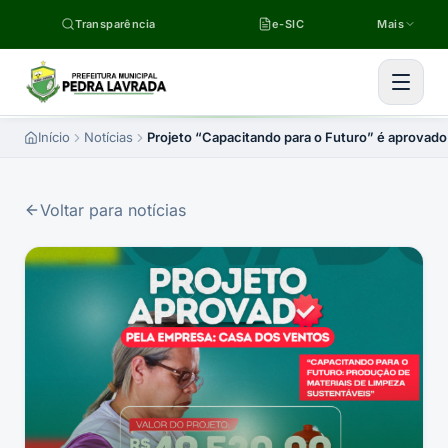
Pular para o conteúdo
Transparência
e-SIC
Mais
Início
Notícias
Projeto “Capacitando para o Futuro” é aprovad
Voltar para notícias