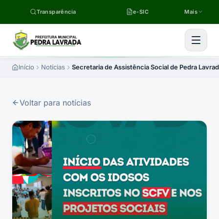
Pular para o conteúdo
Transparência
e-SIC
Mais
Início
Notícias
Secretaria de Assistência Social de Pedra Lavr
Voltar para notícias