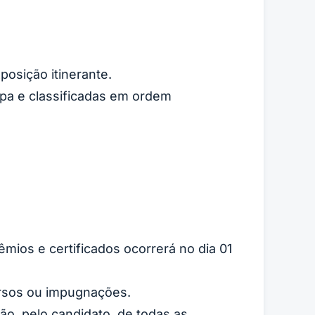
posição itinerante.
apa e classificadas em ordem
mios e certificados ocorrerá no dia 01
ursos ou impugnações.
ão, pelo candidato, de todas as