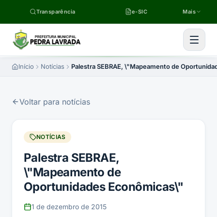
Pular para o conteúdo
Transparência
e-SIC
Mais
Início
Notícias
Palestra SEBRAE, \"Mapeamento de Oportunida
Voltar para notícias
NOTÍCIAS
Palestra SEBRAE,
\"Mapeamento de
Oportunidades Econômicas\"
1 de dezembro de 2015