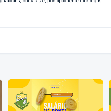
 guaxinins, primatas e, principalmente morcegos.