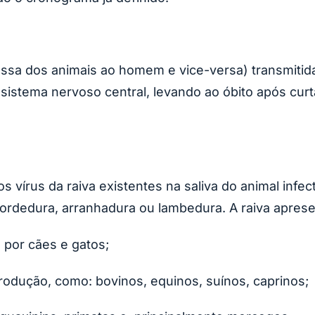
sa dos animais ao homem e vice-versa) transmitida 
istema nervoso central, levando ao óbito após curta
s vírus da raiva existentes na saliva do animal inf
rdedura, arranhadura ou lambedura. A raiva apresen
 por cães e gatos;
rodução, como: bovinos, equinos, suínos, caprinos;