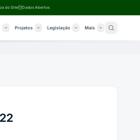
a do Site
Dados Abertos
o
Projetos
Legislação
Mais
22