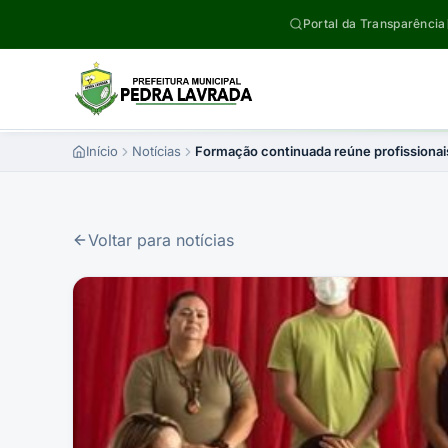
Pular para o conteúdo
Portal da Transparência
Início
Notícias
Formação continuada reúne profissiona
Voltar para notícias