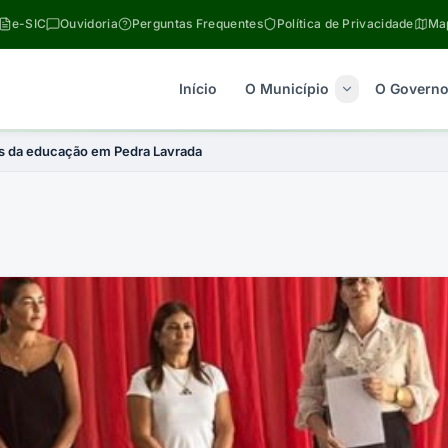
e-SIC
Ouvidoria
Perguntas Frequentes
Política de Privacidade
Map
Início
O Município
O Govern
is da educação em Pedra Lavrada