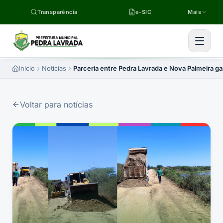
Pular para o conteúdo
Transparência
e-SIC
Mais
Início
Notícias
Parceria entre Pedra Lavrada e Nova Palmeira 
Voltar para notícias