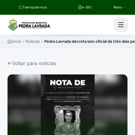
Pular para o conteúdo
Transparência
e-SIC
Mais
Início
Notícias
Pedra Lavrada decreta luto oficial de três dias 
Voltar para notícias