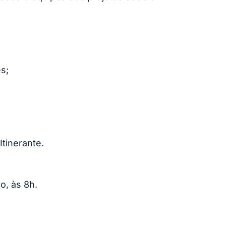
s;
Itinerante.
o, às 8h.