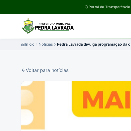
Pular para o conteúdo
Portal da Transparência
Início
Notícias
Pedra Lavrada divulga programação da 
Voltar para notícias