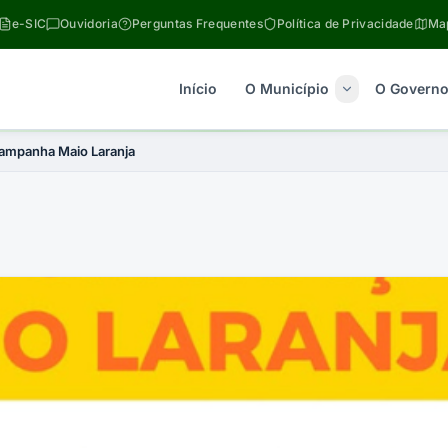
e-SIC
Ouvidoria
Perguntas Frequentes
Política de Privacidade
Map
Início
O Município
O Govern
campanha Maio Laranja