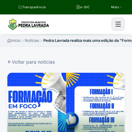
Pular para o conteúdo
Transparência
e-SIC
Mais
Início
Notícias
Pedra Lavrada realiza mais uma edição da “For
Voltar para notícias