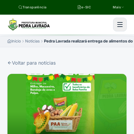
Pular para o conteúdo
Transparência
e-SIC
Mais
Início
Notícias
Pedra Lavrada realizará entrega de alimentos do 
Voltar para notícias