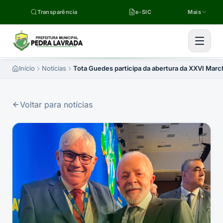
Pular para o conteúdo
Transparência
e-SIC
Mais
Início
Notícias
Tota Guedes participa da abertura da XXVI March
Voltar para notícias